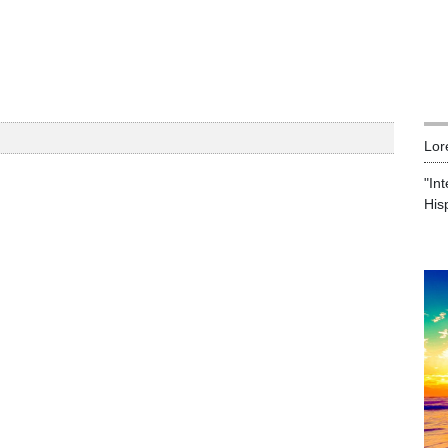
Lor
"In
His