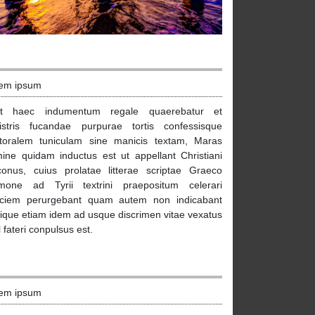
em ipsum
st haec indumentum regale quaerebatur et
istris fucandae purpurae tortis confessisque
toralem tuniculam sine manicis textam, Maras
ine quidam inductus est ut appellant Christiani
conus, cuius prolatae litterae scriptae Graeco
mone ad Tyrii textrini praepositum celerari
ciem perurgebant quam autem non indicabant
ique etiam idem ad usque discrimen vitae vexatus
l fateri conpulsus est.
em ipsum