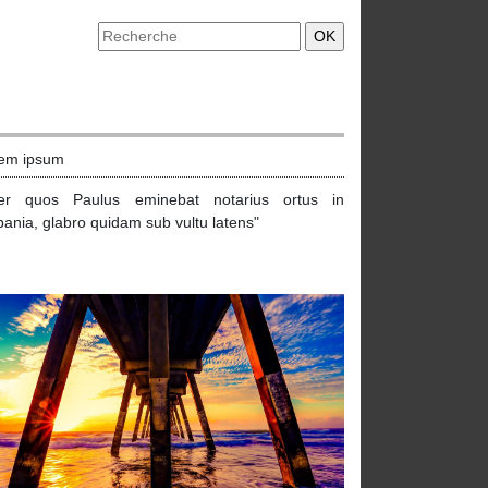
em ipsum
ter quos Paulus eminebat notarius ortus in
pania, glabro quidam sub vultu latens"